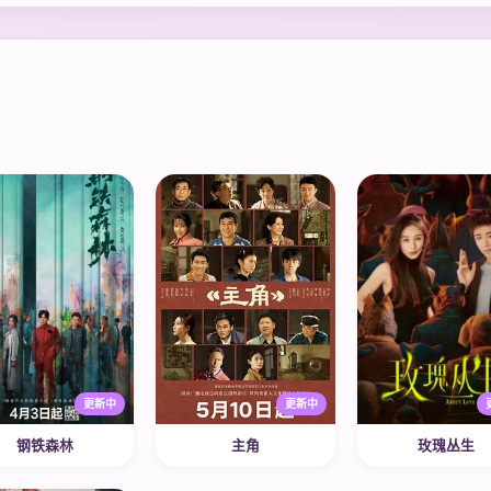
更新中
更新中
钢铁森林
主角
玫瑰丛生