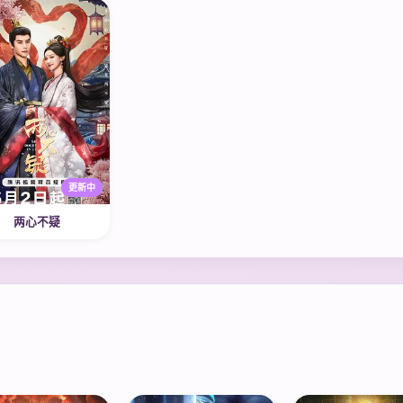
更新中
两心不疑