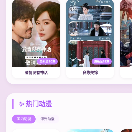
更新至30集
更新至18集
爱情没有神话
良陈美锦
✨ 热门动漫
国内动漫
海外动漫