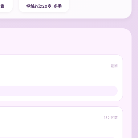
员篇
怦然心动20岁: 冬季
刚刚
15分钟前