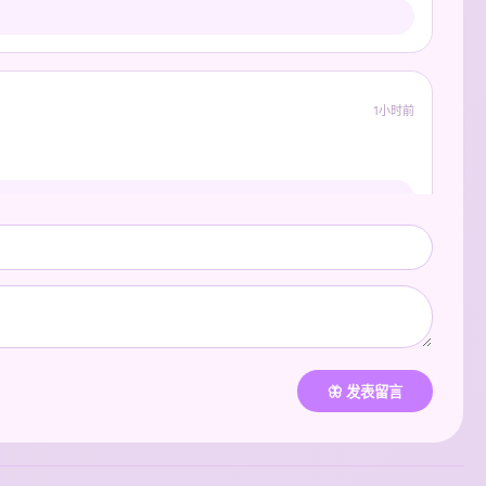
1小时前
🦋 发表留言