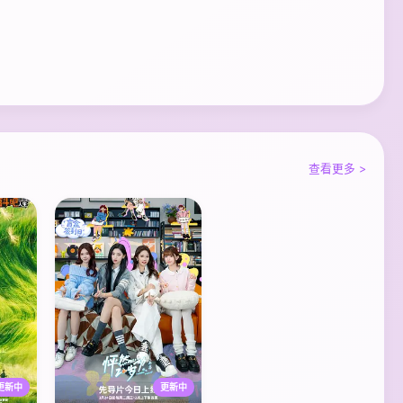
查看更多 >
更新中
更新中