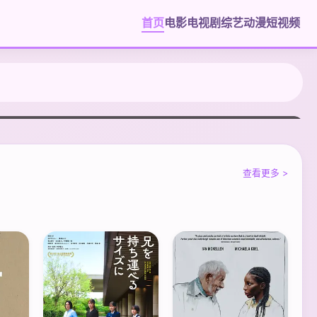
首页
电影
电视剧
综艺
动漫
短视频
查看更多 >