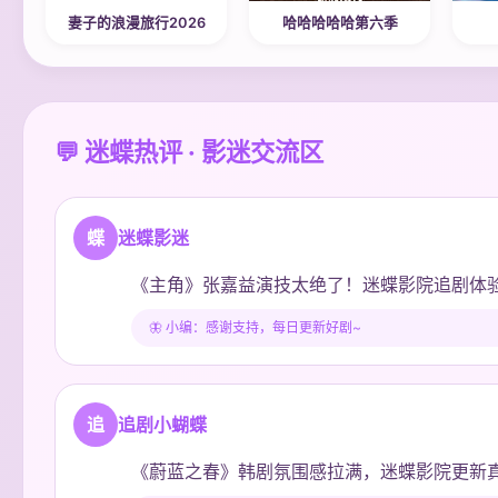
妻子的浪漫旅行2026
哈哈哈哈哈第六季
💬 迷蝶热评 · 影迷交流区
蝶
迷蝶影迷
《主角》张嘉益演技太绝了！迷蝶影院追剧体
🦋 小编：感谢支持，每日更新好剧~
追
追剧小蝴蝶
《蔚蓝之春》韩剧氛围感拉满，迷蝶影院更新